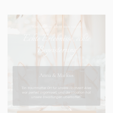
Was andere über uns sagen
Echte Erlebnisse, echte
Begeisterung
Anna & Markus
in
"Ein traumhafter Ort für unsere Hochzeit! Alles
"D
ung
war perfekt organisiert, und die Location hat
mei
unsere Erwartungen übertroffen"