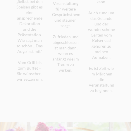
„Selbst bei den
kann.
Veranstaltung
Speisen gibt es
für weitere
eine
Auch rund um
Gesprächsthemen
ansprechende
das Gelände
und staunen
Dekoration
und der
sorgt.
und die
wunderschöne
Präsentation.
Garten vom
Zufrieden und
Wie sagt man
Kaisersaal
abgeschlossen
so schön .. Das
gehören zu
ist man dann,
Auge isst mit“
meinen
wenn es
Aufgaben.
anfängt wie im
Vom Grill bis
Traum zu
zum Buffet –
Es ist Zeit wie
wirken.
Sie wünschen,
im Märchen
wir setzen um.
die
Veranstaltung
zu beginnen.