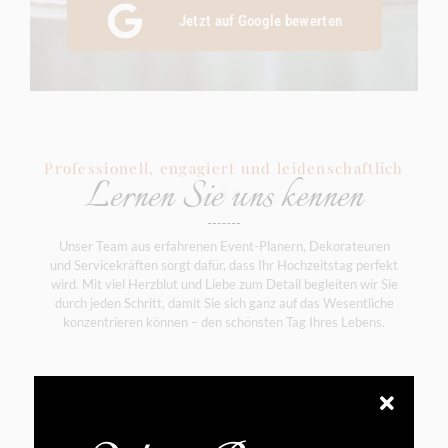
Jetzt auf Google bewerten
Professionell, engagiert und leidenschaftlich
Lernen Sie uns kennen
Unser Team aus erfahrenen Event-Planern, Dekorateuren
und Servicekräften sorgt dafür, dass Ihr Hochzeitstag perfekt
wird. Mit viel Herzblut und Liebe zum Detail begleiten wir Sie
durch jeden Schritt, damit Sie sich ganz auf das Wesentliche
konzentrieren können – den schönsten Tag Ihres Lebens.