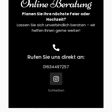
Online Beratung
Planen Sie Ihre nächste Feier oder
Hochzeit?
Lassen Sie sich unverbindlich beraten – wir
helfen Ihnen gerne weiter!
Rufen Sie uns direkt an:
01634497257
Peri
Die Geschäftsführung
Schließen
Inhaberin der Location Kaisersaal in Herne.
Als abgeschlossene Event & Marketing Planerin bin ich
spezialisiert auf Hochzeiten.