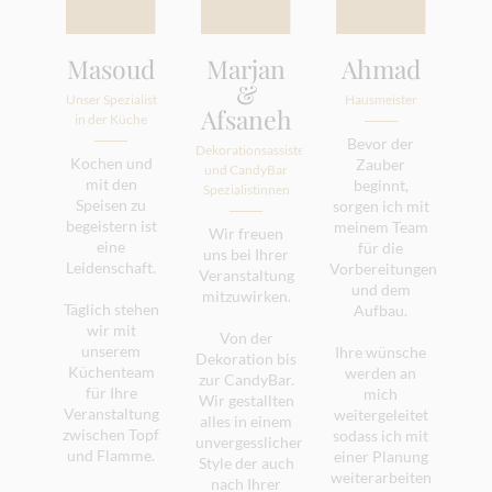
Masoud
Marjan
Ahmad
&
Unser Spezialist
Hausmeister
Afsaneh
in der Küche
Bevor der
Dekorationsassistentin
Kochen und
Zauber
und CandyBar
mit den
beginnt,
Spezialistinnen
Speisen zu
sorgen ich mit
begeistern ist
meinem Team
Wir freuen
eine
für die
uns bei Ihrer
Leidenschaft.
Vorbereitungen
Veranstaltung
und dem
mitzuwirken.
Täglich stehen
Aufbau.
wir mit
Von der
unserem
Ihre wünsche
Dekoration bis
Küchenteam
werden an
zur CandyBar.
für Ihre
mich
Wir gestallten
Veranstaltung
weitergeleitet
alles in einem
zwischen Topf
sodass ich mit
unvergesslichen
und Flamme.
einer Planung
Style der auch
weiterarbeiten
nach Ihrer