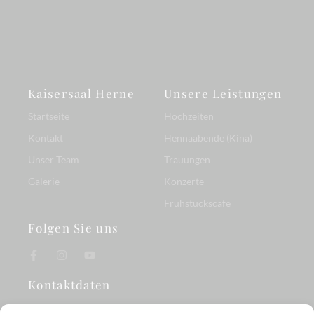
Kaisersaal Herne
Unsere Leistungen
Startseite
Hochzeiten
Kontakt
Hennaabende (Kina)
Unser Team
Trauungen
Galerie
Konzerte
Frühstückscafe
Folgen Sie uns
Kontaktdaten
Eickeler Str. 29A, 44651 Herne